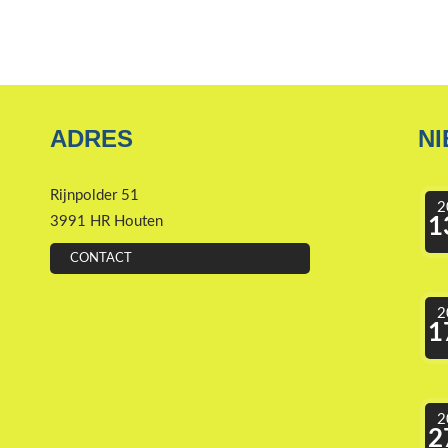
ADRES
N
Rijnpolder 51
2
1
3991 HR Houten
CONTACT
2
1
2
2